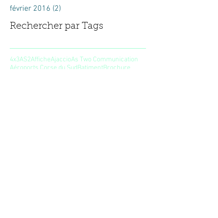
février 2016
(2)
2 posts
Rechercher par Tags
4x3
AS2
Affiche
Ajaccio
As Two Communication
Aéroports Corse du Sud
Batiment
Brochure
CCI2A
Casino
Codim
Corse
Dépliant
EDF PEI Corse
Festival
Fiera di a Canonica
Foire
Graphisme
Guide horaire
Géant Casino
Haute Corse
Identité visuelle
Impression
Investir en Corse
Le Loft 9
Le Lucky
Logo
Lucciana
Max Immobilier
Mise en page
Nouvelle Donne
Perspectives Conseil
Plan de ville
Publicité
S&M Edition
SBC
Social
Suivez-nous.
Vous pouvez nous contacter, nous laisser un
message ou encore nous suivre sur les
réseaux sociaux.
Pour ça, il vous suffit de cliquer sur un des liens
suivant…