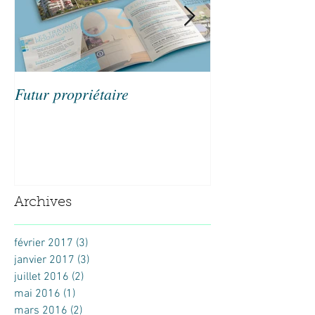
Futur propriétaire
Maxmag#03
Archives
février 2017
(3)
3 posts
janvier 2017
(3)
3 posts
juillet 2016
(2)
2 posts
mai 2016
(1)
1 post
mars 2016
(2)
2 posts