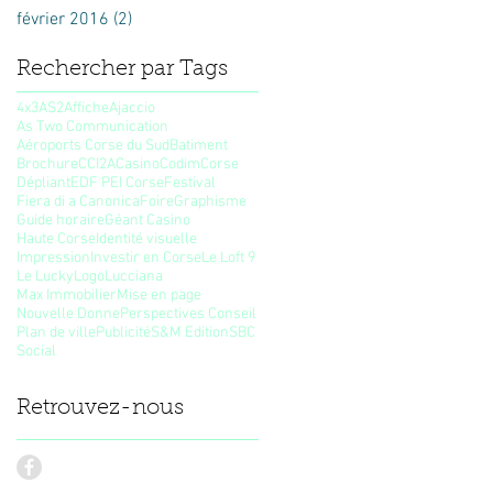
février 2016
(2)
2 posts
Rechercher par Tags
4x3
AS2
Affiche
Ajaccio
As Two Communication
Aéroports Corse du Sud
Batiment
Brochure
CCI2A
Casino
Codim
Corse
Dépliant
EDF PEI Corse
Festival
Fiera di a Canonica
Foire
Graphisme
Guide horaire
Géant Casino
Haute Corse
Identité visuelle
Impression
Investir en Corse
Le Loft 9
Le Lucky
Logo
Lucciana
Max Immobilier
Mise en page
Nouvelle Donne
Perspectives Conseil
Plan de ville
Publicité
S&M Edition
SBC
Social
Retrouvez-nous