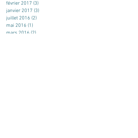
février 2017
(3)
3 posts
janvier 2017
(3)
3 posts
juillet 2016
(2)
2 posts
mai 2016
(1)
1 post
mars 2016
(2)
2 posts
février 2016
(2)
2 posts
Rechercher par Tags
4x3
AS2
Affiche
Ajaccio
As Two Communication
Aéroports Corse du Sud
Batiment
Brochure
CCI2A
Casino
Codim
Corse
Dépliant
EDF PEI Corse
Festival
Fiera di a Canonica
Foire
Graphisme
Guide horaire
Géant Casino
Haute Corse
Identité visuelle
Impression
Investir en Corse
Le Loft 9
Le Lucky
Logo
Lucciana
Max Immobilier
Mise en page
Nouvelle Donne
Perspectives Conseil
Plan de ville
Publicité
S&M Edition
SBC
Social