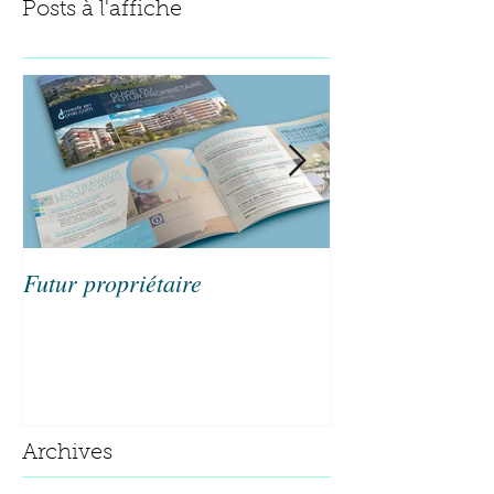
Posts à l'affiche
Futur propriétaire
Maxmag#03
Archives