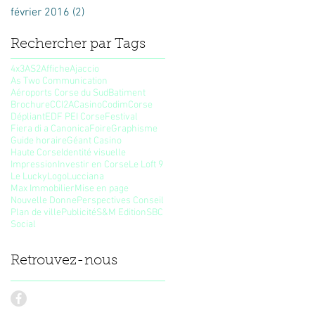
février 2016
(2)
2 posts
Rechercher par Tags
4x3
AS2
Affiche
Ajaccio
As Two Communication
Aéroports Corse du Sud
Batiment
Brochure
CCI2A
Casino
Codim
Corse
Dépliant
EDF PEI Corse
Festival
Fiera di a Canonica
Foire
Graphisme
Guide horaire
Géant Casino
Haute Corse
Identité visuelle
Impression
Investir en Corse
Le Loft 9
Le Lucky
Logo
Lucciana
Max Immobilier
Mise en page
Nouvelle Donne
Perspectives Conseil
Plan de ville
Publicité
S&M Edition
SBC
Social
Retrouvez-nous